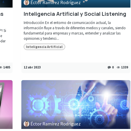
Éctor Ramírez Rodríguez
as
Inteligencia Artificial y Social Listening
Introducción En el entorno de comunicación actual, la
información fluye a través de diferentes medios y canales, siendo
! Si
fundamental para empresas y marcas, entender y analizar las
de
opiniones y tendenci...
oder
Inteligencia Artificial
1405
12 abr 2023
0
1339
Éctor Ramírez Rodríguez