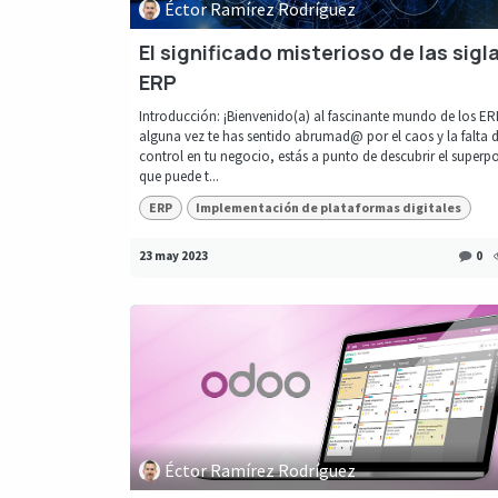
Éctor Ramírez Rodríguez
El significado misterioso de las sigl
ERP
Introducción: ¡Bienvenido(a) al fascinante mundo de los ERP
alguna vez te has sentido abrumad@ por el caos y la falta 
control en tu negocio, estás a punto de descubrir el superp
que puede t...
ERP
Implementación de plataformas digitales
23 may 2023
0
Éctor Ramírez Rodríguez