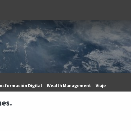
Unidades de negocio
Blog
Contacto
Eventos
Tecno
nsformación Digital
Wealth Management
Viaje
nes.