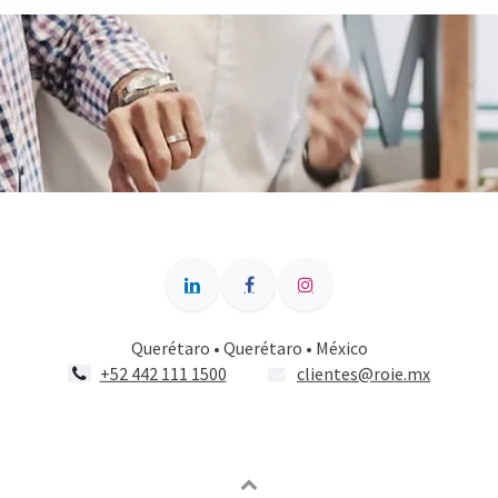
Querétaro • Querétaro • México
+52 442 111 1500
clientes@roie.mx