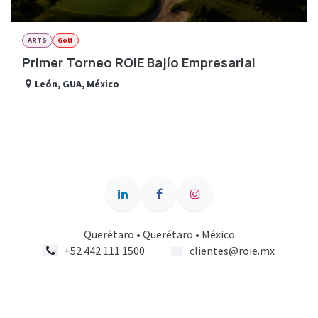
ARTS
Golf
Primer Torneo ROIE Bajío Empresarial
León
,
GUA
,
México
Querétaro • Querétaro • México
+52 442 111 1500
clientes@roie.mx