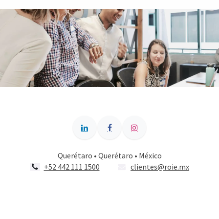
Querétaro • Querétaro • México
+52 442 111 1500
clientes@roie.mx