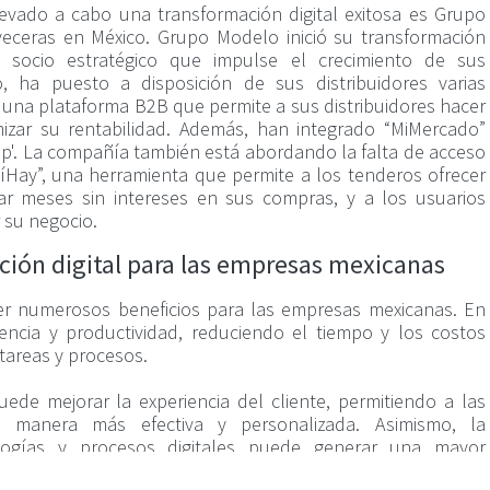
vado a cabo una transformación digital exitosa es Grupo
veceras en México. Grupo Modelo inició su transformación
 socio estratégico que impulse el crecimiento de sus
o, ha puesto a disposición de sus distribuidores varias
 una plataforma B2B que permite a sus distribuidores hacer
imizar su rentabilidad. Además, han integrado “MiMercado”
op'. La compañía también está abordando la falta de acceso
“SíHay”, una herramienta que permite a los tenderos ofrecer
dar meses sin intereses en sus compras, y a los usuarios
 su negocio.
ción digital para las empresas mexicanas
Querétaro • Querétaro • México
+52 442 111 1500
clientes@roie.mx
aer numerosos beneficios para las empresas mexicanas. En
iencia y productividad, reduciendo el tiempo y los costos
 tareas y procesos.
uede mejorar la experiencia del cliente, permitiendo a las
 manera más efectiva y personalizada. Asimismo, la
ogías y procesos digitales puede generar una mayor
tre los empleados, lo que puede mejorar la cultura