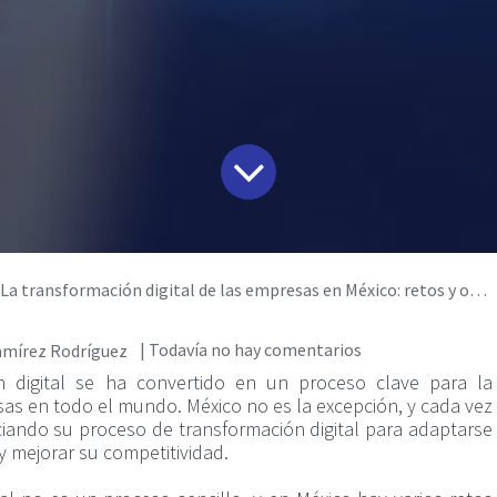
La transformación digital de las empresas en México: retos y oportunidades
| Todavía no hay comentarios
amírez Rodríguez
ón digital se ha convertido en un proceso clave para la
esas en todo el mundo. México no es la excepción, y cada vez
iando su proceso de transformación digital para adaptarse
y mejorar su competitividad.