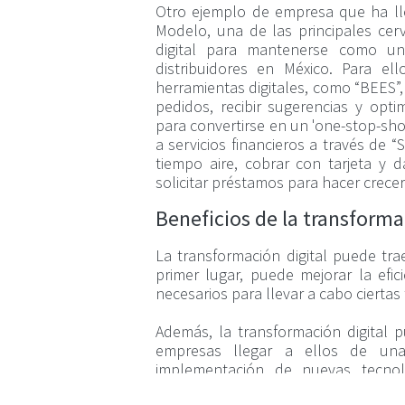
Otro ejemplo de empresa que ha lle
Modelo, una de las principales cer
digital para mantenerse como un
distribuidores en México. Para ell
herramientas digitales, como “BEES”,
pedidos, recibir sugerencias y opt
para convertirse en un 'one-stop-sh
a servicios financieros a través de 
tiempo aire, cobrar con tarjeta y 
solicitar préstamos para hacer crecer
Beneficios de la transforma
La transformación digital puede tr
primer lugar, puede mejorar la efic
necesarios para llevar a cabo ciertas
Además, la transformación digital p
empresas llegar a ellos de una
ROIE®️ Return On Investment Engine
implementación de nuevas tecnol
colaboración y comunicación en