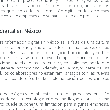
al no es un proceso sencillo, y en México hay varios retos
a llevarla a cabo con éxito. En este texto, analizaremos
es que implica la transformación digital en las empresas
e éxito de empresas que ya han iniciado este proceso.
digital en México
ransformación digital en México es la falta de una cultura
o en las empresas y sus empleados. En muchos casos, las
o fieles a sus modelos de negocio tradicionales y no han
ad de adaptarse a los nuevos tiempos, en muchos de los
ional fue el que las hizo crecer y consolidarse, por lo que
 genera incomodidad. Además, en la mayor parte de las
, los colaboradores no están familiarizados con las nuevas
lo que puede dificultar la implementación de los cambios
n tecnológica y de infraestructura en algunos sectores. En
reas donde la tecnología aún no ha llegado con la misma
sto puede suponer una limitación para algunas empresas,
eren de tecnologías avanzadas para su funcionamiento.