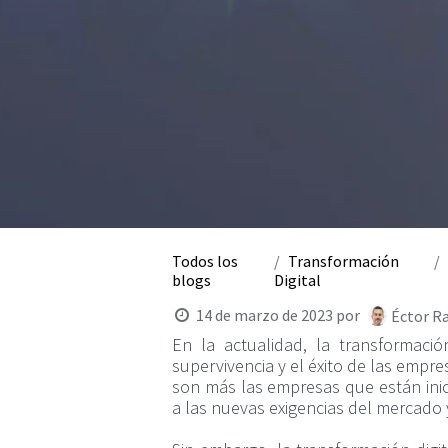
Todos los
Transformación
blogs
Digital
14 de marzo de 2023
por
Éctor R
En la actualidad, la transformaci
supervivencia y el éxito de las empr
son más las empresas que están inic
a las nuevas exigencias del mercado 