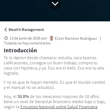
Wealth Management
12 de junio de 2026
por
|
Éctor Ramírez Rodríguez
Todavía no hay comentarios
Introducción
Te lo dijeron desde chamaco: estudia, saca buenas
calificaciones, consigue un buen trabajo, compra tu
casa con hipoteca, y ya. Eso era el éxito. Eso era la vida
lograda.
Y no es que te hayan mentido. Es que el mundo cambió
y el manual no se actualizó.
Hoy, el
50.8%
de los mexicanos mayores de 18 años
tiene un nivel de bienestar financiero medio-bajo o bajo,
según la
Encuesta Nacional sobre Salud Financiera