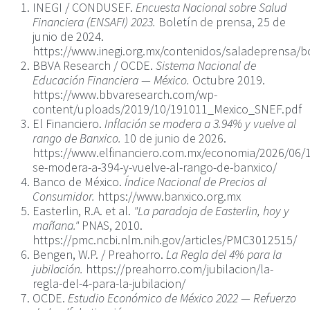
INEGI / CONDUSEF.
Encuesta Nacional sobre Salud
Financiera (ENSAFI) 2023.
Boletín de prensa, 25 de
junio de 2024.
https://www.inegi.org.mx/contenidos/saladeprensa/b
BBVA Research / OCDE.
Sistema Nacional de
Educación Financiera — México.
Octubre 2019.
https://www.bbvaresearch.com/wp-
content/uploads/2019/10/191011_Mexico_SNEF.pdf
El Financiero.
Inflación se modera a 3.94% y vuelve al
rango de Banxico.
10 de junio de 2026.
https://www.elfinanciero.com.mx/economia/2026/06/10
se-modera-a-394-y-vuelve-al-rango-de-banxico/
Banco de México.
Índice Nacional de Precios al
Consumidor.
https://www.banxico.org.mx
Easterlin, R.A. et al.
"La paradoja de Easterlin, hoy y
mañana."
PNAS, 2010.
https://pmc.ncbi.nlm.nih.gov/articles/PMC3012515/
Bengen, W.P. / Preahorro.
La Regla del 4% para la
jubilación.
https://preahorro.com/jubilacion/la-
regla-del-4-para-la-jubilacion/
OCDE.
Estudio Económico de México 2022 — Refuerzo