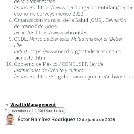
de la alfabetización
financiera.
https://www.oecd.org/content/dam/oecd/es
economic-surveys-mexico-2022
Organización Mundial de la Salud (OMS).
Definición
de calidad de vida y
bienestar.
https://www.who.int/es
OCDE.
Marco de Bienestar Multidimensional (Better
Life
Index).
https://www.oecd.org/estadisticas/marco-
bienestar.htm
Gobierno de México / CONDUSEF.
Ley de
Instituciones de Crédito y cultura
financiera.
http://sil.gobernacion.gob.mx/Archivos/
en
Wealth Management
#
Inversiones
ROIE Capitaliza
Éctor Ramírez Rodríguez
12 de junio de 2026