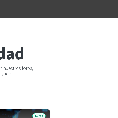
logía
Ayuda
idad
 nuestros foros,
ayudar.
Curso