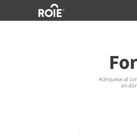
Ir al contenido
For
Acérquese al co
en dón