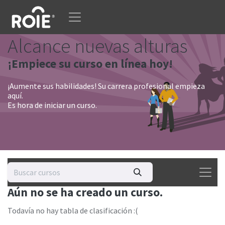
Ir al contenido
Alcance nuevas alturas
¡Empiece su curso en línea hoy!
¡Aumente sus habilidades! Su carrera profesional empieza
aquí.
Es hora de iniciar un curso.
Aún no se ha creado un curso.
Todavía no hay tabla de clasificación :(