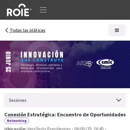
Ir al contenido
Todas las pláticas
Sesiones
Conexión Estratégica: Encuentro de Oportunidades
Networking
Ubicación:
Vestíbulo Presidentes
-
08/05/25, 16:45
-