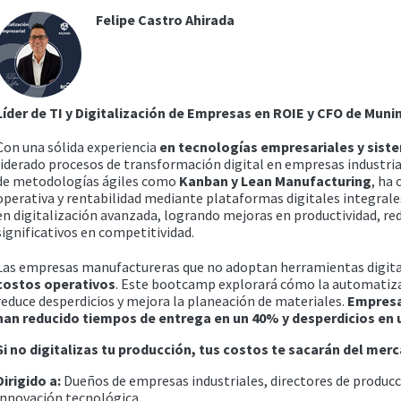
Felipe Castro Ahirada
Líder de TI y Digitalización de Empresas en ROIE y CFO de Muni
Con una sólida experiencia
en tecnologías empresariales y sist
liderado procesos de transformación digital en empresas industri
de metodologías ágiles como
Kanban y Lean Manufacturing
, ha
operativa y rentabilidad mediante plataformas digitales integrales
en digitalización avanzada, logrando mejoras en productividad, re
significativos en competitividad.
Las empresas manufactureras que no adoptan herramientas digit
costos operativos
. Este bootcamp explorará cómo la automatizac
reduce desperdicios y mejora la planeación de materiales.
Empresa
han reducido tiempos de entrega en un 40% y desperdicios en 
Si no digitalizas tu producción, tus costos te sacarán del mer
Dirigido a:
Dueños de empresas industriales, directores de producc
innovación tecnológica.