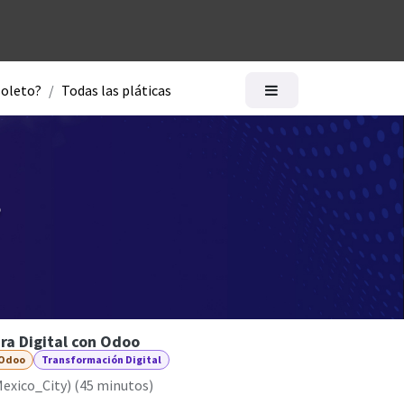
logía
Ayuda
soleto?
Todas las pláticas
ra Digital con Odoo
Odoo
Transformación Digital
exico_City
) (
45 minutos
)