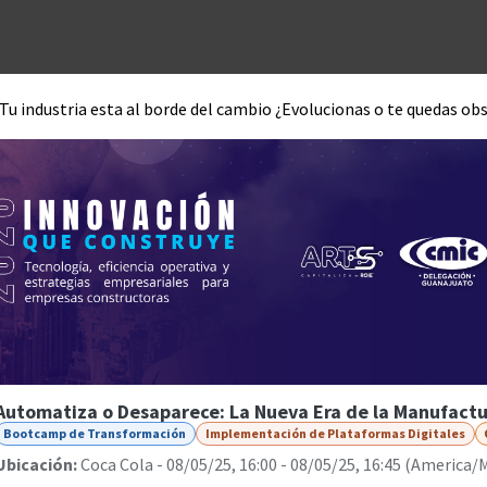
Unidades de negocio
Blog
Contacto
Eventos
Tecno
 Tu industria esta al borde del cambio ¿Evolucionas o te quedas ob
Automatiza o Desaparece: La Nueva Era de la Manufactu
Bootcamp de Transformación
Implementación de Plataformas Digitales
Ubicación:
Coca Cola
-
08/05/25, 16:00
-
08/05/25, 16:45
(
America/M