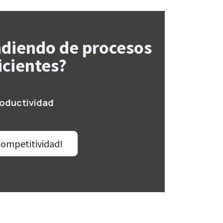
ndiendo de procesos
icientes?
roductividad
competitividad!