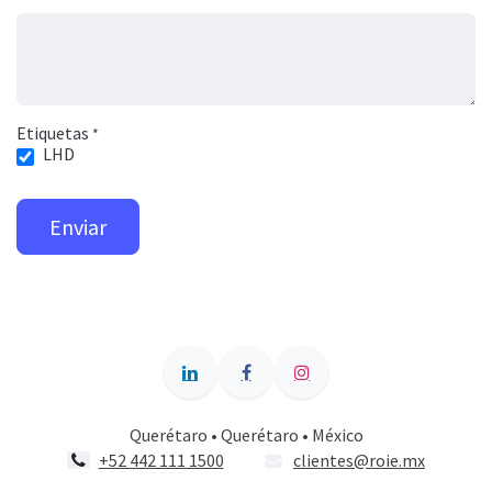
Etiquetas
*
LHD
Enviar
Querétaro • Querétaro • México
+52 442 111 1500
clientes@roie.mx