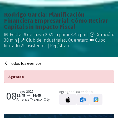
Rodrigo García: Planificación
Financiera Empresarial: Cómo Retirar
Capital sin Impacto Fiscal
📅 Fecha: 8 de mayo 2025 a partir 3:45 pm | 🕒 Duración:
30 min | 📍 Club de Industriales, Querétaro 🎟 Cupo
limitado 25 asistentes | Regístrate
Todos los eventos
Agotado
mayo 2025
08
Agregar al calendario:
15:45
16:45
America/Mexico_City