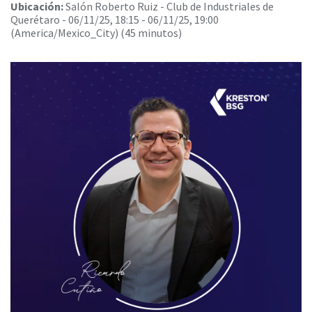
Ubicación:
Salón Roberto Ruiz - Club de Industriales de
Querétaro
-
06/11/25, 18:15
-
06/11/25, 19:00
(
America/Mexico_City
) (
45 minutos
)