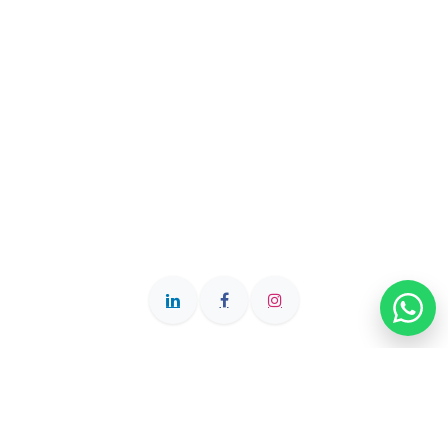
Querétaro • Querétaro • México
+52 442 111 1500
clientes@roie.mx