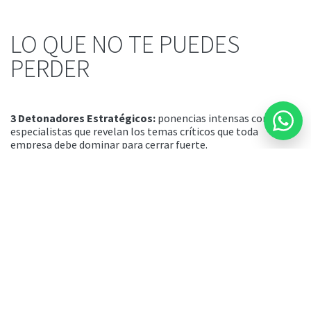
LO QUE NO TE PUEDES
PERDER
3 Detonadores Estratégicos
:
ponencias intensas con
especialistas que revelan los temas críticos que toda
empresa debe dominar para cerrar fuerte.
Networking con propósito
:
al término de los detonadores,
disfruta un espacio de networking a cargo de
NORIK
,
socio de
ROIE,
donde podrás conectar con líderes industriales,
cámaras, instituciones y otros empresarios de tu
sector.
Cada minuto perdido en este evento es una oportunidad
que tu competencia aprovechará.
Descubre Detonadores aquí
antes de que se agoten los
lugares.