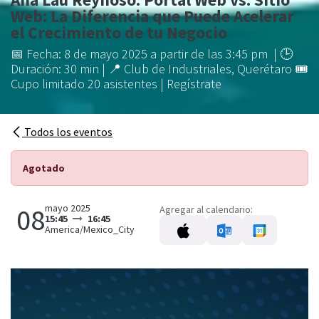
Web: La Diferencia que Puede Acelerar
el Crecimiento de tu Negocio
📅 Fecha: 8 de mayo 2025 a partir de las 3:45 pm | 🕒
Duración: 30 min | 📍 Club de Industriales, Querétaro 🎟
Cupo limitado 20 asistentes | Regístrate
Todos los eventos
Agotado
mayo 2025
08
Agregar al calendario:
15:45
16:45
America/Mexico_City