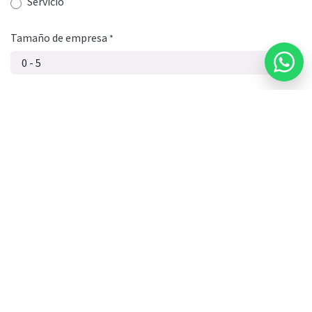
Servicio
Tamaño de empresa
*
C.P.
*
Puesto de trabajo
Vertical / Giro
Hospital, Restaurante, Entretenimiento, Moda, Consultorio, Fábrica,
Consultoría, etc..