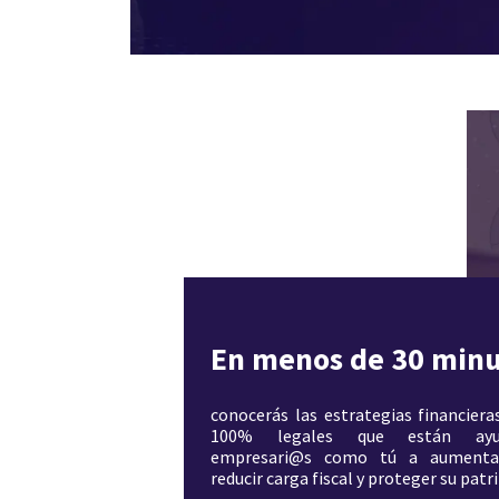
En menos de 30 minu
conocerás las estrategias financieras
100% legales que están ay
empresari@s como tú a aumentar 
reducir carga fiscal y proteger su pat