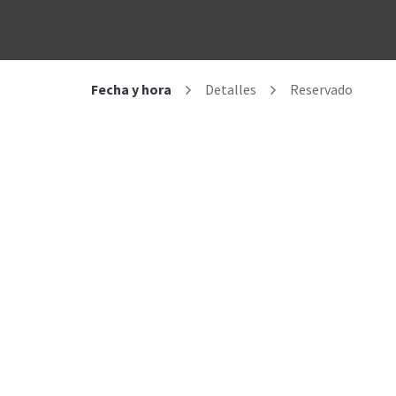
Unidades de negocio
Blog
Contacto
Eventos
Tecno
Fecha y hora
Detalles
Reservado