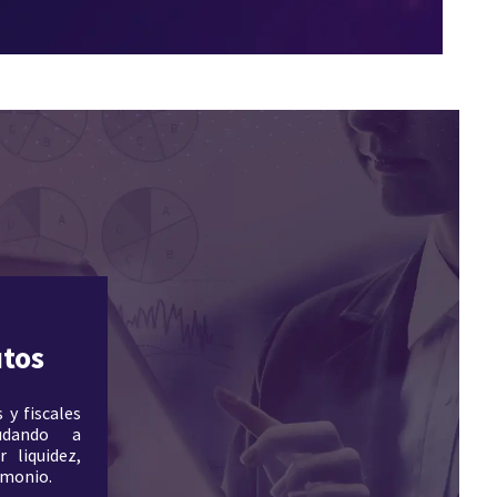
tos
 y fiscales
udando a
liquidez,
rimonio.