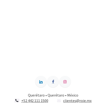
Querétaro • Querétaro • México
+52 442 111 1500
clientes@roie.mx